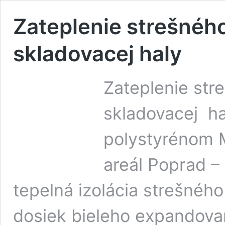
Zateplenie strešného
skladovacej haly
Zateplenie str
skladovacej h
polystyrénom M
areál Poprad –
tepelná izolácia strešného
dosiek bieleho expandova