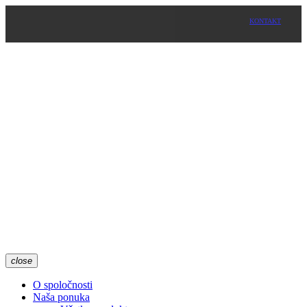
KONTAKT
close
O spoločnosti
Naša ponuka