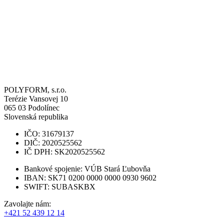
POLYFORM, s.r.o.
Terézie Vansovej 10
065 03
Podolínec
Slovenská republika
IČO: 31679137
DIČ: 2020525562
IČ DPH: SK2020525562
Bankové spojenie: VÚB Stará Ľubovňa
IBAN: SK71 0200 0000 0000 0930 9602
SWIFT: SUBASKBX
Zavolajte nám:
+421 52 439 12 14