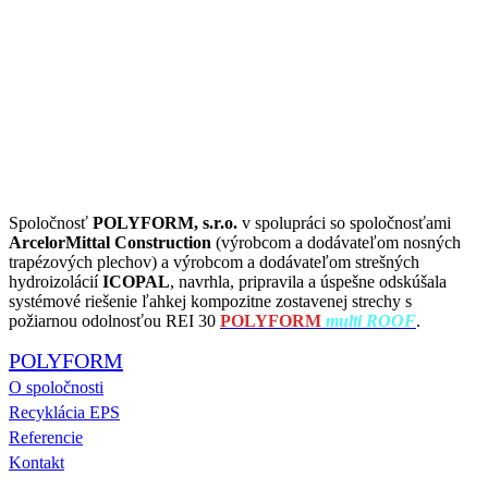
Spoločnosť
POLYFORM, s.r.o.
v spolupráci so spoločnosťami
ArcelorMittal Construction
(výrobcom a dodávateľom nosných
trapézových plechov) a výrobcom a dodávateľom strešných
hydroizolácií
ICOPAL
, navrhla, pripravila a úspešne odskúšala
systémové riešenie ľahkej kompozitne zostavenej strechy s
požiarnou odolnosťou REI 30
POLYFORM
multi ROOF
.
POLYFORM
O spoločnosti
Recyklácia EPS
Referencie
Kontakt