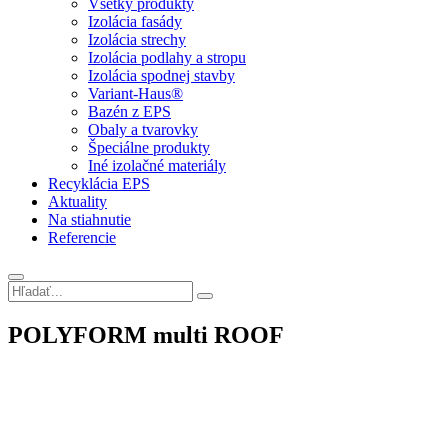
Všetky produkty
Izolácia fasády
Izolácia strechy
Izolácia podlahy a stropu
Izolácia spodnej stavby
Variant-Haus®
Bazén z EPS
Obaly a tvarovky
Špeciálne produkty
Iné izolačné materiály
Recyklácia EPS
Aktuality
Na stiahnutie
Referencie
POLYFORM multi ROOF