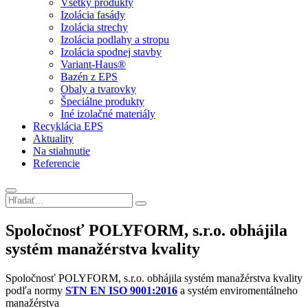
Všetky produkty
Izolácia fasády
Izolácia strechy
Izolácia podlahy a stropu
Izolácia spodnej stavby
Variant-Haus®
Bazén z EPS
Obaly a tvarovky
Špeciálne produkty
Iné izolačné materiály
Recyklácia EPS
Aktuality
Na stiahnutie
Referencie
Spoločnosť POLYFORM, s.r.o. obhájila
systém manažérstva kvality
Spoločnosť POLYFORM, s.r.o. obhájila systém manažérstva kvality
podľa normy
STN EN ISO 9001:2016
a systém enviromentálneho
manažérstva