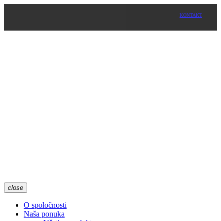
KONTAKT
close
O spoločnosti
Naša ponuka